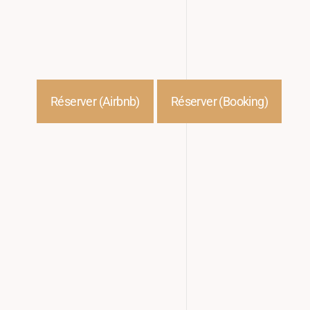
suite jumelle (Balthazar).
Décorée avec dans tes tonalités bleu azur, elle dégage 
dynamique et joyeuse.
Réserver (Airbnb)
Réserver (Booking)