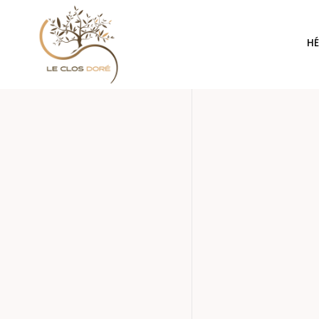
H
Suite
Melchior
Cette suite, située coté terrasse, est très spacieuse et lum
d'une très grande salle de bain indépendante, de toilettes 
accès direct à la cuisine et au salon attenants, à disposi