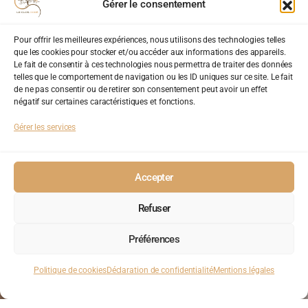
Gérer le consentement
Description
Pour offrir les meilleures expériences, nous utilisons des technologies telles
que les cookies pour stocker et/ou accéder aux informations des appareils.
Le fait de consentir à ces technologies nous permettra de traiter des données
Détails
telles que le comportement de navigation ou les ID uniques sur ce site. Le fait
de ne pas consentir ou de retirer son consentement peut avoir un effet
négatif sur certaines caractéristiques et fonctions.
Détails
Gérer les services
Superficie : 66m²
Capacité : 20 personnes assises
Accepter
Accès PMR
Refuser
Possibilité de louer la cuisine attenante
Préférences
Équipements
Politique de cookies
Déclaration de confidentialité
Mentions légales