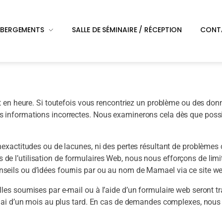
ÉBERGEMENTS
SALLE DE SÉMINAIRE / RÉCEPTION
CONT
 en heure. Si toutefois vous rencontriez un problème ou des don
 les informations incorrectes. Nous examinerons cela dès que possi
xactitudes ou de lacunes, ni des pertes résultant de problèmes c
Lors de l’utilisation de formulaires Web, nous nous efforçons de 
e conseils ou d’idées fournis par ou au nom de Mamael via ce site
 soumises par e-mail ou à l’aide d’un formulaire web seront trai
lai d’un mois au plus tard. En cas de demandes complexes, nous