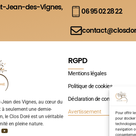
nt-Jean-des-Vignes,
06 95 02 28 22
contact@closdor
RGPD
Mentions légales
Politique de cookies
Déclaration de confidentialité
t-Jean des Vignes, au cœur du
t à seulement une demie-
Avertissement
Pour offrir l
, le Clos Doré est un véritable
pour stocker
nité en pleine nature.
technologies
navigation ou
consentement 