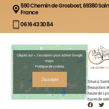
590 Chemin de Grosbost, 69380 Sai
France
06 16 43 30 84
Cliquez sur « J’accepte » pour activer Google
maps
Politique de cookies
J’accepte
Situé à Sain
Beaujolais e
heure de Lyon
havre de séri